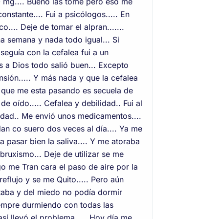
0 mg.... Bueno las tome pero eso me
nstante.... Fui a psicólogos..... En
.... Deje de tomar el alpran.......
na semana y nada todo igual... Si
seguía con la cefalea fui a un
s a Dios todo salió buen... Excepto
sión..... Y más nada y que la cefalea
to que me esta pasando es secuela de
 oído..... Cefalea y debilidad.. Fui al
lidad.. Me envió unos medicamentos....
dan co suero dos veces al día.... Ya me
pasar bien la saliva.... Y me atoraba
bruxismo... Deje de utilizar se me
o me Tran cara el paso de aire por la
reflujo y se me Quito..... Pero aún
rtaba y del miedo no podía dormir
iempre durmiendo con todas las
 así llevó el problema..... Hoy día me