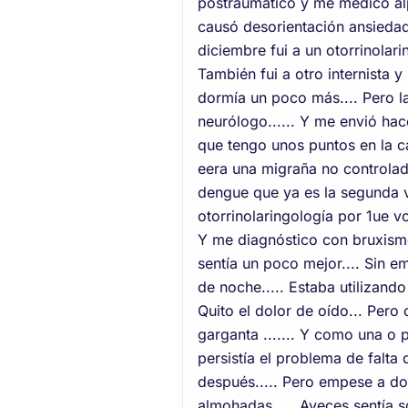
postraumático y me médico alp
causó desorientación ansiedad.
diciembre fui a un otorrinolari
También fui a otro internista 
dormía un poco más.... Pero la
neurólogo...... Y me envió hac
que tengo unos puntos en la ca
eera una migraña no controlada
dengue que ya es la segunda ve
otorrinolaringología por 1ue v
Y me diagnóstico con bruxismo.
sentía un poco mejor.... Sin 
de noche..... Estaba utilizand
Quito el dolor de oído... Pero
garganta ....... Y como una o p
persistía el problema de falt
después..... Pero empese a do
almohadas..... Aveces sentía so