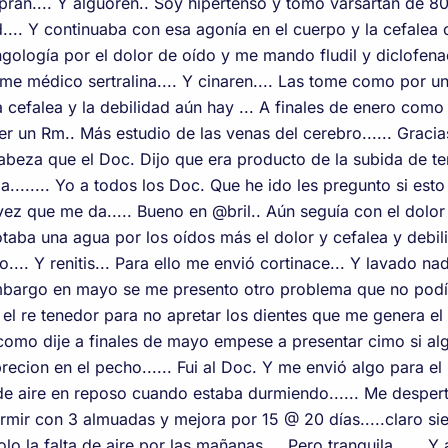
ran.... Y alguoren.. Soy hipertenso y tomó varsartan de 8
... Y continuaba con esa agonía en el cuerpo y la cefalea co
ngología por el dolor de oído y me mando fludil y diclofenaco
y me médico sertralina.... Y cinaren.... Las tome como por u
 cefalea y la debilidad aún hay ... A finales de enero como 
er un Rm.. Más estudio de las venas del cerebro...... Gracia
beza que el Doc. Dijo que era producto de la subida de ten
........ Yo a todos los Doc. Que he ido les pregunto si es
z que me da..... Bueno en @bril.. Aún seguía con el dolor de
otaba una agua por los oídos más el dolor y cefalea y debi
... Y renitis... Para ello me envió cortinace... Y lavado na
embargo en mayo se me presento otro problema que no podía 
o el re tenedor para no apretar los dientes que me genera el 
 como dije a finales de mayo empese a presentar cimo si alg
recion en el pecho...... Fui al Doc. Y me envió algo para el 
a de aire en reposo cuando estaba durmiendo...... Me despe
rmir con 3 almuadas y mejora por 15 @ 20 días.....claro s
lo la falta de aire por las mañanas.... Pero tranquila...... Y