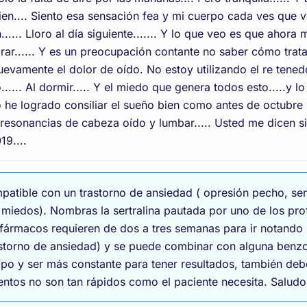
n.... Siento esa sensación fea y mi cuerpo cada ves que 
...... Lloro al día siguiente....... Y lo que veo es que ahor
ar...... Y es un preocupación contante no saber cómo trata
evamente el dolor de oído. No estoy utilizando el re tenedor
..... Al dormir..... Y el miedo que genera todos esto.....y l
o he logrado consiliar el sueño bien como antes de octubre
resonancias de cabeza oído y lumbar..... Usted me dicen si 
19....
patible con un trastorno de ansiedad ( opresión pecho, sen
 miedos). Nombras la sertralina pautada por uno de los pro
fármacos requieren de dos a tres semanas para ir notando 
rastorno de ansiedad) y se puede combinar con alguna ben
mpo y ser más constante para tener resultados, también deb
ntos no son tan rápidos como el paciente necesita. Saludo