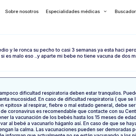
Sobre nosotros
Especialidades médicas
Buscador
o y le ronca su pecho to casi 3 semanas ya esta haci pero n
 si es malo eso ..y aparte mi bebe no tiene vacuna de dos
i tampoco dificultad respiratoria deben estar tranquilos. Pue
nta mucosidad. En caso de dificultad respiratoria ( que se le
 «pitos» al respirar, fiebre o mal estado general, debe ser
 de coronavirus es recomendable que contacte con su Centr
ener la vacunación de los bebés hasta los 15 meses de edad
levar al bebé a vacunarlo háganlo así. En caso de que se h
tengan la calma. Las vacunaciones pueden ser demoradas po
 le informan que actualmente no se están vacunando a los niñ