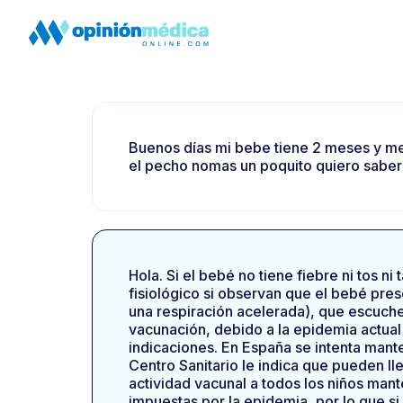
Buenos días mi bebe tiene 2 meses y medi
el pecho nomas un poquito quiero saber
Hola. Si el bebé no tiene fiebre ni tos n
fisiológico si observan que el bebé prese
una respiración acelerada), que escuchen
vacunación, debido a la epidemia actual
indicaciones. En España se intenta mant
Centro Sanitario le indica que pueden l
actividad vacunal a todos los niños man
impuestas por la epidemia, por lo que si