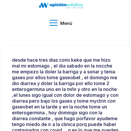
Menú
desde hace tres dias comi keke que me hizo
mal mi estomago , el dia sabado en la nocche
me empezo la doler la barriga y a sonar y tenia
gases por ellos tome gaseobet , el domingo me
dio diarrea y doler la barriga por ello tome 2
enterogermina uno en la mñn y otro en la noche
,el lunes sigo igual con dolor de estomago y con
diarrea pero bajo los gases y tome myctrin con
gaseobet en la tarde y en la noche tome un
enterogermina , hoy domingo sigo con la
diarrea constante , que hago porfavor ayudeme
tengo miedo de ir a la clinica porq puede haber
contagiados con covid ... q es lo que me pueden