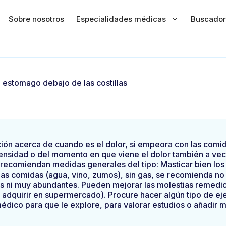
Sobre nosotros
Especialidades médicas
Buscador
l estomago debajo de las costillas
ión acerca de cuando es el dolor, si empeora con las comida
ensidad o del momento en que viene el dolor también a vec
e recomiendan medidas generales del tipo: Masticar bien lo
as comidas (agua, vino, zumos), sin gas, se recomienda no u
s ni muy abundantes. Pueden mejorar las molestias remedio
dquirir en supermercado). Procure hacer algún tipo de ejerc
édico para que le explore, para valorar estudios o añadir 