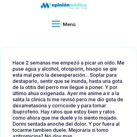
Menú
Hace 2 semanas me empezó a picar un oído. Me
puse agua y alcohol, otosporin, hisopo se qie
esta mal pero la desesperación... Soplar para
destaparlo, sentir que se inunda, hasta una gota
de la otitis del perro mw llegue a poner. Y por
último ahua oxigenada. Ayer me anime a ir a la
salita la clinica ni me revisó pero me dio gota de
dexametasona y corricoide y para tomar
Ibuprofeno. Hay ratos que estoy bien y ratos
como ahora que me duele y lo siento mojado.
Dormi sentada anoche del dolor. Y por fuera al
tocarme tambien duele. Mejoraria si tomo
azitromicina? No doy mas.