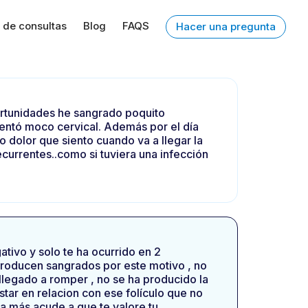
 de consultas
Blog
FAQS
Hacer una pregunta
ortunidades he sangrado poquito
sentó moco cervical. Además por el día
o dolor que siento cuando va a llegar la
currentes..como si tuviera una infección
gativo y solo te ha ocurrido en 2
producen sangrados por este motivo , no
a llegado a romper , no se ha producido la
star en relacion con ese folículo que no
a más acude a que te valore tu