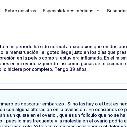
Sobre nosotros
Especialidades médicas
Buscador
to 5 mi periodo ha sido normal a excepción que en dos op
 la menstruación ..el goteo llega justo en los días que pre
presión en la pelvis como si estuviera inflamada. Es el mism
es en mi ovario izquierdo .así como ganas de miccionar.re
 lo hiciera por completo. Tengo 39 años
primero es descartar embarazo . Si no las hay o el test es ne
n con alguna alteración en la ovulación . En ocasiones se 
an a un quiste en el ovario , que es un folículo que no se h
 , pues lo más frecuente y la molestia en el ovario podría e
saparece solo .Si te ocurre en más ocasiones o el dolor va 