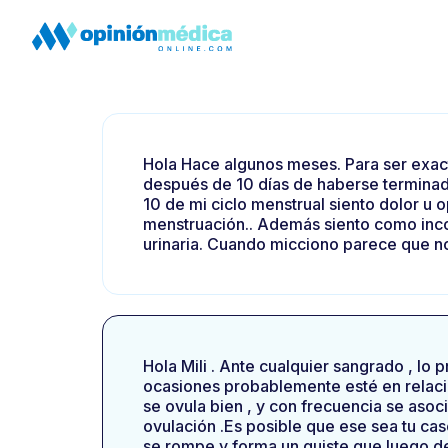
Hola Hace algunos meses. Para ser exac
después de 10 días de haberse terminado
10 de mi ciclo menstrual siento dolor u o
menstruación.. Además siento como incon
urinaria. Cuando micciono parece que no
Hola Mili . Ante cualquier sangrado , lo 
ocasiones probablemente esté en relació
se ovula bien , y con frecuencia se asoci
ovulación .Es posible que ese sea tu caso
se rompe y forma un quiste que luego de