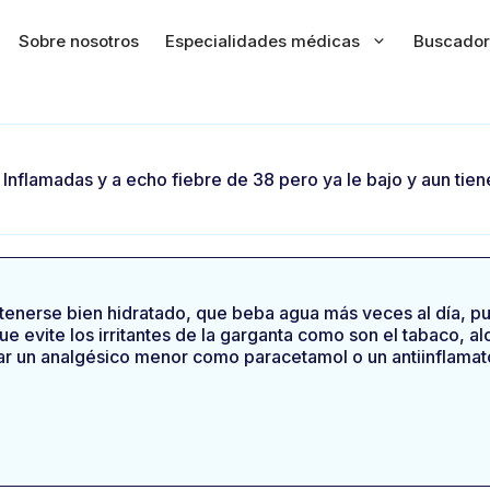
Sobre nosotros
Especialidades médicas
Buscador
ls lnflamadas y a echo fiebre de 38 pero ya le bajo y aun t
enerse bien hidratado, que beba agua más veces al día, p
ue evite los irritantes de la garganta como son el tabaco, a
r un analgésico menor como paracetamol o un antiinflamator