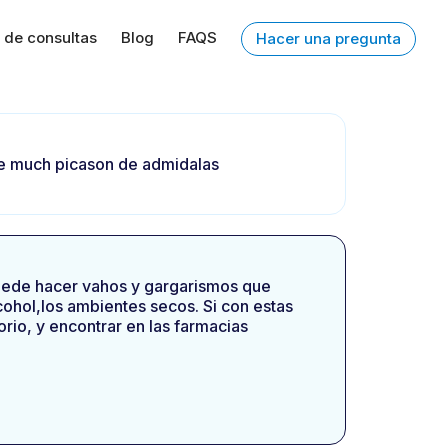
 de consultas
Blog
FAQS
Hacer una pregunta
iene much picason de admidalas
uede hacer vahos y gargarismos que
lcohol,los ambientes secos. Si con estas
io, y encontrar en las farmacias