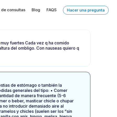
 de consultas
Blog
FAQS
Hacer una pregunta
o muy fuertes Cada vez q ha comido
 altura del ombligo. Con nauseas quiero q
estias de estómago o también la
edidas generales del tipo: • Comer
cantidad de manera frecuente (5-6
omer o beber, masticar chicle o chupar
ra no introducir demasiado aire al
ramelos y chicles (suelen ser los “sin
lla con anís, hinojo, melisa, hierva