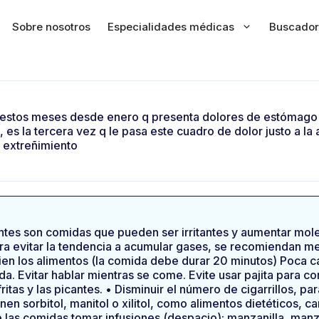
Sobre nosotros
Especialidades médicas
Buscador
 en estos meses desde enero q presenta dolores de estómag
 es la tercera vez q le pasa este cuadro de dolor justo a la
y extreñimiento
antes son comidas que pueden ser irritantes y aumentar mol
ara evitar la tendencia a acumular gases, se recomiendan m
ien los alimentos (la comida debe durar 20 minutos) Poca 
. Evitar hablar mientras se come. Evite usar pajita para c
itas y las picantes. • Disminuir el número de cigarrillos, pa
en sorbitol, manitol o xilitol, como alimentos dietéticos, ca
as comidas tomar infusiones (despacio): manzanilla, manzani