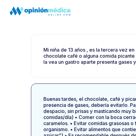
Mi niña de 13 años , es la tercera vez
chocolate café o alguna comida picante ,
la vea un gastro aparte presenta gases 
Buenas tardes, el chocolate, café y pic
presencia de gases, debería evitarlo. P
despacio, sin prisas y masticando muy b
comidas/día) • Comer con la boca cerrada
caramelos. • Evitar comidas grasosas o fr
organismo. • Evitar alimentos que contien
azúcar”) • Es recomendable después de l