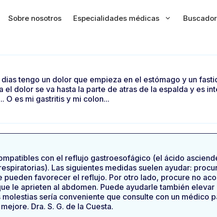
Sobre nosotros
Especialidades médicas
Buscador
ace dias tengo un dolor que empieza en el estómago y un fasti
el dolor se va hasta la parte de atras de la espalda y es int
 O es mi gastritis y mi colon...
mpatibles con el reflujo gastroesofágico (el ácido ascien
 respiratorias). Las siguientes medidas suelen ayudar: procu
e pueden favorecer el reflujo. Por otro lado, procure no ac
ue le aprieten al abdomen. Puede ayudarle también elevar 
 las molestias sería conveniente que consulte con un médico p
mejore. Dra. S. G. de la Cuesta.