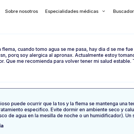
Sobre nosotros
Especialidades médicas
Buscador
 flema, cuando tomo agua se me pasa, hay dia d se me fue
sn, porq soy alergica al apronax. Actualmente estoy toman
jor. Que me recomienda para volver tener mi salud estable
oso puede ocurrir que la tos y la flema se mantenga una tem
 tratamiento especifico. Evite dormir en ambiente seco y c
sco de agua en la mesilla de noche o un humidificador). Un
ía