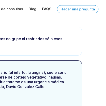
 de consultas
Blog
FAQS
Hacer una pregunta
s no gripe ni resfriados sólo esos
io (el infarto, la angina), suele ser un
rse de cortejo vegetativo, náusas,
ría tratarse de una urgencia médica.
do, David González Calle