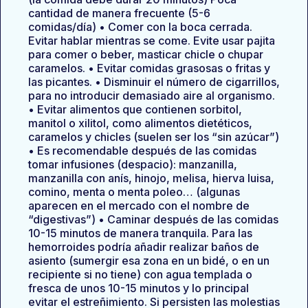
cantidad de manera frecuente (5-6
comidas/día) • Comer con la boca cerrada.
Evitar hablar mientras se come. Evite usar pajita
para comer o beber, masticar chicle o chupar
caramelos. • Evitar comidas grasosas o fritas y
las picantes. • Disminuir el número de cigarrillos,
para no introducir demasiado aire al organismo.
• Evitar alimentos que contienen sorbitol,
manitol o xilitol, como alimentos dietéticos,
caramelos y chicles (suelen ser los “sin azúcar”)
• Es recomendable después de las comidas
tomar infusiones (despacio): manzanilla,
manzanilla con anís, hinojo, melisa, hierva luisa,
comino, menta o menta poleo… (algunas
aparecen en el mercado con el nombre de
“digestivas”) • Caminar después de las comidas
10-15 minutos de manera tranquila. Para las
hemorroides podría añadir realizar baños de
asiento (sumergir esa zona en un bidé, o en un
recipiente si no tiene) con agua templada o
fresca de unos 10-15 minutos y lo principal
evitar el estreñimiento. Si persisten las molestias