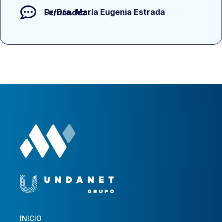
Dr/Dra.
María Eugenia Estrada Fernández
INICIO