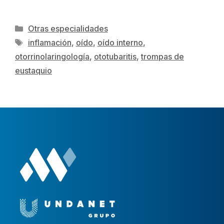
Otras especialidades
inflamación
,
oído
,
oído interno
,
otorrinolaringología
,
ototubaritis
,
trompas de
eustaquio